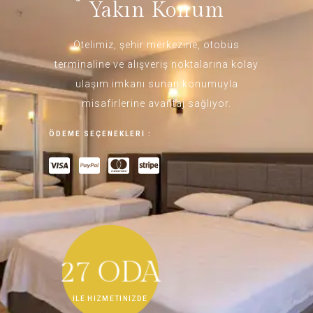
Yakın Konum
Otelimiz, şehir merkezine, otobüs
terminaline ve alışveriş noktalarına kolay
ulaşım imkanı sunan konumuyla
misafirlerine avantaj sağlıyor.
ÖDEME SEÇENEKLERİ :​
27 ODA
İLE HİZMETİNİZDE